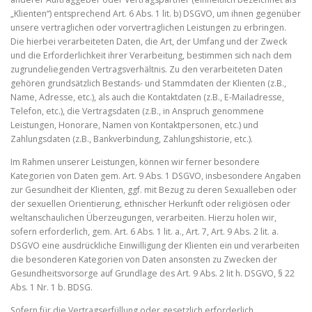
„Klienten“) entsprechend Art. 6 Abs. 1 lit. b) DSGVO, um ihnen gegenüber
unsere vertraglichen oder vorvertraglichen Leistungen zu erbringen.
Die hierbei verarbeiteten Daten, die Art, der Umfang und der Zweck
und die Erforderlichkeit ihrer Verarbeitung, bestimmen sich nach dem
zugrundeliegenden Vertragsverhältnis. Zu den verarbeiteten Daten
gehören grundsätzlich Bestands- und Stammdaten der Klienten (z.B.,
Name, Adresse, etc.), als auch die Kontaktdaten (z.B., E-Mailadresse,
Telefon, etc.), die Vertragsdaten (z.B., in Anspruch genommene
Leistungen, Honorare, Namen von Kontaktpersonen, etc.) und
Zahlungsdaten (z.B., Bankverbindung, Zahlungshistorie, etc.).
Im Rahmen unserer Leistungen, können wir ferner besondere
Kategorien von Daten gem. Art. 9 Abs. 1 DSGVO, insbesondere Angaben
zur Gesundheit der Klienten, ggf. mit Bezug zu deren Sexualleben oder
der sexuellen Orientierung, ethnischer Herkunft oder religiösen oder
weltanschaulichen Überzeugungen, verarbeiten. Hierzu holen wir,
sofern erforderlich, gem. Art. 6 Abs. 1 lit. a., Art. 7, Art. 9 Abs. 2 lit. a.
DSGVO eine ausdrückliche Einwilligung der Klienten ein und verarbeiten
die besonderen Kategorien von Daten ansonsten zu Zwecken der
Gesundheitsvorsorge auf Grundlage des Art. 9 Abs. 2 lit h. DSGVO, § 22
Abs. 1 Nr. 1 b. BDSG.
Sofern für die Vertragserfüllung oder gesetzlich erforderlich,