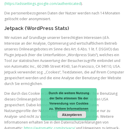
(https://adssettings.google.com/authenticated
).
Die personenbezogenen Daten der Nutzer werden nach 14 Monaten
gelöscht oder anonymisiert.
Jetpack (WordPress Stats)
Wir nutzen auf Grundlage unserer berechtigten Interessen (d.h.
Interesse an der Analyse, Optimierung und wirtschaftlichem Betrieb
unseres Onlineangebotes im Sinne des Art. 6 Abs. 1 lit. f. DSGVO) das
Plugin Jetpack (hier die Unterfunktion „Wordpress Stats“), welches ein
Tool zur statistischen Auswertung der Besucherzugriffe einbindet und
von Automattic Inc., 60 29th Street #343, San Francisco, CA 94110, USA.
Jetpack verwendet sog. „Cookies“, Textdateien, die auf Ihrem Computer
gespeichert werden und die eine Analyse der Benutzung der Website
durch Sie ermöglichen.
Durch die weitere Nutzung
Die durch das Cookie erzeugten Informationen über Ihre Benutzung
der Seite stimmen Sie der
dieses Onlineangebotes werden auf einem Server in den USA
Verwendung von Cookies
gespeichert. Dabei können aus den verarbeiteten Daten
zu.
Weitere Informationen
Nutzungsprofile der Nutzer erstellt werden, wobei diese nur zu
Akzeptieren
Analyse- und nicht zu Werbezwecken eingesetzt werden. Weitere
Informationen erhalten Sie in den Datenschutzerklärungen von
Automattic:
https://automattic.com/privacy/
und Hinweisen zu Jetpack-