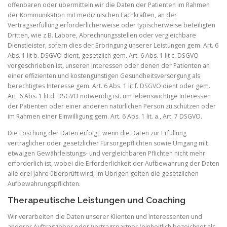
offenbaren oder übermitteln wir die Daten der Patienten im Rahmen
der Kommunikation mit medizinischen Fachkräften, an der
Vertragserfüllung erforderlicherweise oder typischerweise beteiligten
Dritten, wie z.B. Labore, Abrechnungsstellen oder vergleichbare
Dienstleister, sofern dies der Erbringung unserer Leistungen gem. Art. 6
Abs. 1 lit b. DSGVO dient, gesetzlich gem. Art. 6 Abs. 1 lit c. DSGVO
vorgeschrieben ist, unseren Interessen oder denen der Patienten an
einer effizienten und kostengünstigen Gesundheitsversorgung als
berechtigtes Interesse gem. Art. 6 Abs. 1 lit f. DSGVO dient oder gem.
Art. 6 Abs. 1 lit d. DSGVO notwendig ist. um lebenswichtige Interessen
der Patienten oder einer anderen natürlichen Person zu schützen oder
im Rahmen einer Einwilligung gem. Art. 6 Abs. 1 lit. a., Art. 7 DSGVO.
Die Löschung der Daten erfolgt, wenn die Daten zur Erfüllung
vertraglicher oder gesetzlicher Fürsorgepflichten sowie Umgang mit
etwaigen Gewährleistungs- und vergleichbaren Pflichten nicht mehr
erforderlich ist, wobei die Erforderlichkeit der Aufbewahrung der Daten
alle drei Jahre überprüft wird; im Übrigen gelten die gesetzlichen
Aufbewahrungspflichten.
Therapeutische Leistungen und Coaching
Wir verarbeiten die Daten unserer Klienten und Interessenten und
anderer Auftraggeber oder Vertragspartner (einheitlich bezeichnet als