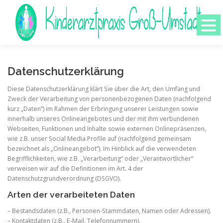
Zum
Inhalt
springen
HOME
ÄRZTE
Datenschutzerklärung
Diese Datenschutzerklärung klärt Sie über die Art, den Umfang und
Zweck der Verarbeitung von personenbezogenen Daten (nachfolgend
TEAM
LEISTUNGEN
kurz „Daten“) im Rahmen der Erbringung unserer Leistungen sowie
innerhalb unseres Onlineangebotes und der mit ihm verbundenen
Webseiten, Funktionen und Inhalte sowie externen Onlinepräsenzen,
KONTAKT
wie z.B. unser Social Media Profile auf (nachfolgend gemeinsam
bezeichnet als „Onlineangebot“). Im Hinblick auf die verwendeten
Begrifflichkeiten, wie z.B. „Verarbeitung“ oder „Verantwortlicher“
verweisen wir auf die Definitionen im Art. 4 der
Datenschutzgrundverordnung (DSGVO).
Arten der verarbeiteten Daten
– Bestandsdaten (z.B., Personen-Stammdaten, Namen oder Adressen).
– Kontaktdaten (z.B., E-Mail, Telefonnummern).