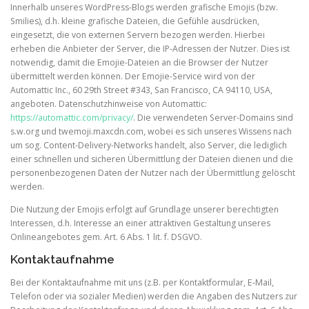
Innerhalb unseres WordPress-Blogs werden grafische Emojis (bzw.
Smilies), d.h. kleine grafische Dateien, die Gefühle ausdrücken,
eingesetzt, die von externen Servern bezogen werden. Hierbei
erheben die Anbieter der Server, die IP-Adressen der Nutzer. Dies ist
notwendig, damit die Emojie-Dateien an die Browser der Nutzer
übermittelt werden können. Der Emojie-Service wird von der
Automattic Inc., 60 29th Street #343, San Francisco, CA 94110, USA,
angeboten. Datenschutzhinweise von Automattic:
https://automattic.com/privacy/
. Die verwendeten Server-Domains sind
s.w.org und twemoji.maxcdn.com, wobei es sich unseres Wissens nach
um sog. Content-Delivery-Networks handelt, also Server, die lediglich
einer schnellen und sicheren Übermittlung der Dateien dienen und die
personenbezogenen Daten der Nutzer nach der Übermittlung gelöscht
werden.
Die Nutzung der Emojis erfolgt auf Grundlage unserer berechtigten
Interessen, d.h. Interesse an einer attraktiven Gestaltung unseres
Onlineangebotes gem. Art. 6 Abs. 1 lit. f. DSGVO.
Kontaktaufnahme
Bei der Kontaktaufnahme mit uns (z.B. per Kontaktformular, E-Mail,
Telefon oder via sozialer Medien) werden die Angaben des Nutzers zur