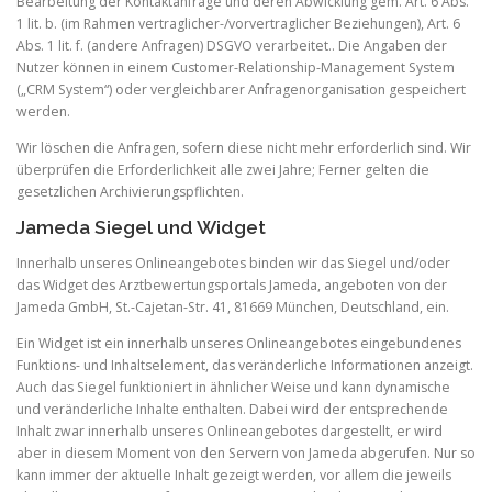
Bearbeitung der Kontaktanfrage und deren Abwicklung gem. Art. 6 Abs.
1 lit. b. (im Rahmen vertraglicher-/vorvertraglicher Beziehungen), Art. 6
Abs. 1 lit. f. (andere Anfragen) DSGVO verarbeitet.. Die Angaben der
Nutzer können in einem Customer-Relationship-Management System
(„CRM System“) oder vergleichbarer Anfragenorganisation gespeichert
werden.
Wir löschen die Anfragen, sofern diese nicht mehr erforderlich sind. Wir
überprüfen die Erforderlichkeit alle zwei Jahre; Ferner gelten die
gesetzlichen Archivierungspflichten.
Jameda Siegel und Widget
Innerhalb unseres Onlineangebotes binden wir das Siegel und/oder
das Widget des Arztbewertungsportals Jameda, angeboten von der
Jameda GmbH, St.-Cajetan-Str. 41, 81669 München, Deutschland, ein.
Ein Widget ist ein innerhalb unseres Onlineangebotes eingebundenes
Funktions- und Inhaltselement, das veränderliche Informationen anzeigt.
Auch das Siegel funktioniert in ähnlicher Weise und kann dynamische
und veränderliche Inhalte enthalten. Dabei wird der entsprechende
Inhalt zwar innerhalb unseres Onlineangebotes dargestellt, er wird
aber in diesem Moment von den Servern von Jameda abgerufen. Nur so
kann immer der aktuelle Inhalt gezeigt werden, vor allem die jeweils