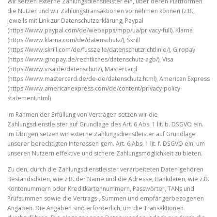
Wir setzen externe Zahlungsdienstleister ein, über deren Plattformen
die Nutzer und wir Zahlungstransaktionen vornehmen können (z.B.,
jeweils mit Link zur Datenschutzerklärung, Paypal
(https://www.paypal.com/de/webapps/mpp/ua/privacy-full), Klarna
(https://www.klarna.com/de/datenschutz/), Skrill
(https://www.skrill.com/de/fusszeile/datenschutzrichtlinie/), Giropay
(https://www.giropay.de/rechtliches/datenschutz-agb/), Visa
(https://www.visa.de/datenschutz), Mastercard
(https://www.mastercard.de/de-de/datenschutz.html), American Express
(https://www.americanexpress.com/de/content/privacy-policy-
statement.html)
Im Rahmen der Erfüllung von Verträgen setzen wir die
Zahlungsdienstleister auf Grundlage des Art. 6 Abs. 1 lit. b. DSGVO ein.
Im Übrigen setzen wir externe Zahlungsdienstleister auf Grundlage
unserer berechtigten Interessen gem. Art. 6 Abs. 1 lit. f. DSGVO ein, um
unseren Nutzern effektive und sichere Zahlungsmöglichkeit zu bieten.
Zu den, durch die Zahlungsdienstleister verarbeiteten Daten gehören
Bestandsdaten, wie z.B. der Name und die Adresse, Bankdaten, wie z.B.
Kontonummern oder Kreditkartennummern, Passwörter, TANs und
Prüfsummen sowie die Vertrags-, Summen und empfängerbezogenen
Angaben. Die Angaben sind erforderlich, um die Transaktionen