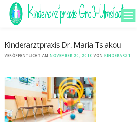
Zum
Inhalt
springen
HOME
ÄRZTE
Kinderarztpraxis Dr. Maria Tsiakou
VERÖFFENTLICHT AM
NOVEMBER 20, 2018
VON
KINDERARZT
TEAM
LEISTUNGEN
KONTAKT